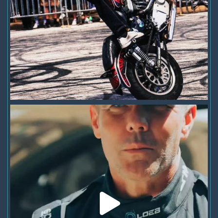
voir sur Facebook
·
Partager
266
15
5
Loheac RX
4 jours
On prend les mêmes et on recommence ?
Hâte de vous faire vibrer pour cette 50ᵉ édition au
#LoheacRX
!