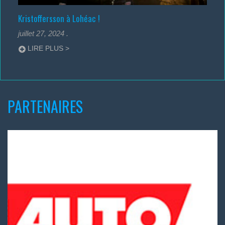
Kristoffersson à Lohéac !
juillet 27, 2024
.
LIRE PLUS >
PARTENAIRES