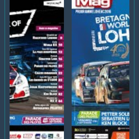
+1
voir sur Facebook
·
Partager
34
14
5
Loheac RX
1 jour