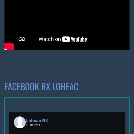
FACEBOOK RX LOHEAC
Loheac RX
16 heures