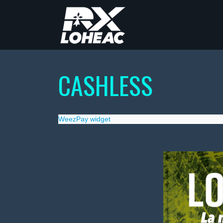
CASHLESS
WeezPay widget