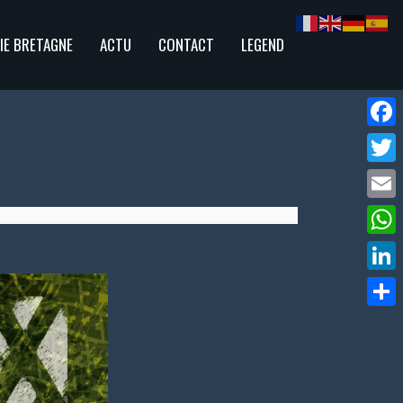
IE BRETAGNE
ACTU
CONTACT
LEGEND
Face
Twitte
Email
What
Linke
Parta