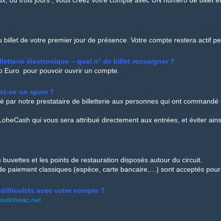
x, ou trois jours ; vous créez votre compte avec UN numéro de billet e
du billet de votre premier jour de présence. Votre compte restera actif
illetterie électronique – quel n° de billet renseigner ?
éro Euro pour pouvoir ouvrir un compte.
est-ce un spam ?
ssé par notre prestataire de billetterie aux personnes qui ont commandé 
oheCash qui vous sera attribué directement aux entrées, et éviter ainsi
 buvettes et les points de restauration disposés autour du circuit.
e paiement classiques (espèce, carte bancaire,…) sont acceptés pour l
difficultés avec votre compte ?
ossloheac.net