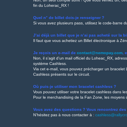
Non, un seul compte suffit ! Que vous veniez un, deu
fin du Loherac_RX !
Quel n° de billet dois-je renseigner ?
Si vous avez plusieurs pass, utilisez le code-barre 
J’ai déjà un billet que je n’ai pas acheté sur la b
Il faut que vous achetiez un Billet électronique à Z
Je reçois un e-mail de
contact@nemopay.com
, 
Non, il s’agit d’un mail officiel du Loheac_RX, adre
système Cashless.
Via cet e-mail, vous pouvez précharger un bracelet L
Cashless présents sur le circuit.
Où puis-je utiliser mon bracelet cashless ?
Vous pouvez utiliser votre bracelet cashless dans les
Pour le merchandising de la Fan Zone, les moyens d
Vous avez des questions ? Vous rencontrez des 
N’hésitez pas à nous contacter à :
cashless@rallycr