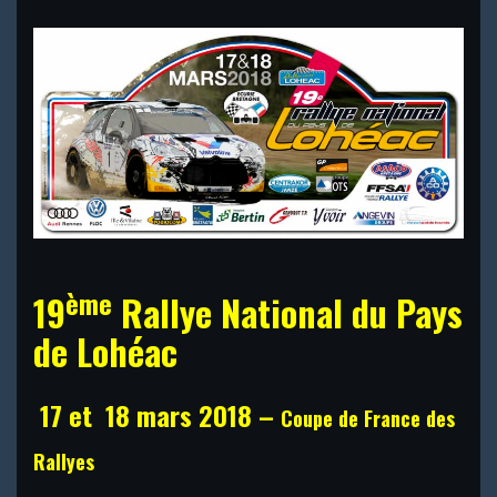
ème
19
Rallye National du Pays
de Lohéac
17 et 18 mars 2018 –
Coupe de France des
Rallyes