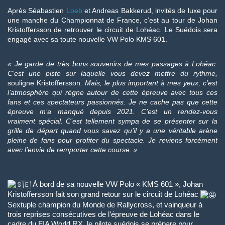
Après Séabastien
Loeb
et Andreas Bakkerud, invités de luxe pour
une manche du Championnat de France, c’est au tour de Johan
Kristoffersson de retrouver le circuit de Lohéac. Le Suédois sera
engagé avec sa toute nouvelle VW Polo KMS 601.
« Je garde de très bons souvenirs de mes passages à Lohéac.
C’est une piste sur laquelle vous devez mettre du rythme,
souligne Kristoffersson.
Mais, le plus important à mes yeux, c’est
l’atmosphère qui règne autour de cette épreuve avec tous ces
fans et ces spectateurs passionnés. Je ne cache pas que cette
épreuve m’a manqué depuis 2021. C’est un rendez-vous
vraiment spécial. C’est tellement sympa de se présenter sur la
grille de départ quand vous savez qu’il y a une véritable arène
pleine de fans pour profiter du spectacle. Je reviens forcément
avec l’envie de remporter cette course. »
À bord de sa nouvelle VW Polo « KMS 601 », Johan
Kristoffersson fait son grand retour sur le circuit de Lohéac
Sextuple champion du Monde de Rallycross, et vainqueur à
trois reprises consécutives de l’épreuve de Lohéac dans le
cadre du FIA World RX, le pilote suédois se prépare pour