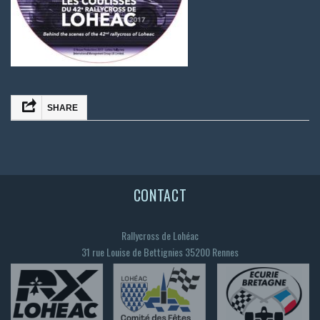
SHARE
FACEBOOK
TWITTER
CONTACT
EMAIL
WHATSAPP
Rallycross de Lohéac
31 rue Louise de Bettignies 35200 Rennes
LINKEDIN
PARTAGER