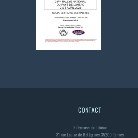
CONTACT
Rallycross de Lohéac
31 rue Louise de Bettignies 35200 Rennes