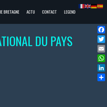
IE BRETAGNE
ACTU
CONTACT
LEGEND
TIONAL DU PAYS
Face
Twitte
Email
What
Linke
Parta