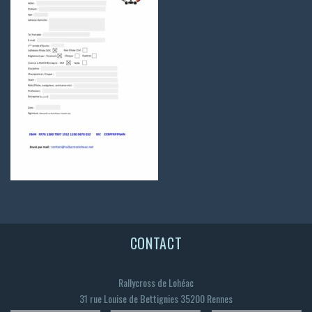
CONTACT
Rallycross de Lohéac
31 rue Louise de Bettignies 35200 Rennes