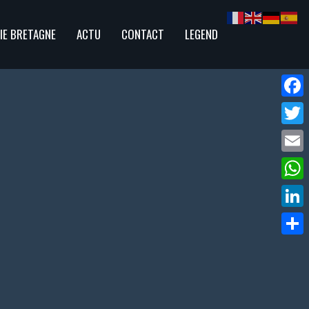
IE BRETAGNE
ACTU
CONTACT
LEGEND
Face
Twitte
Email
What
Linke
Parta