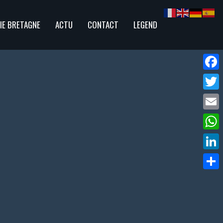
IE BRETAGNE
ACTU
CONTACT
LEGEND
Face
Twitte
Email
What
Linke
Parta