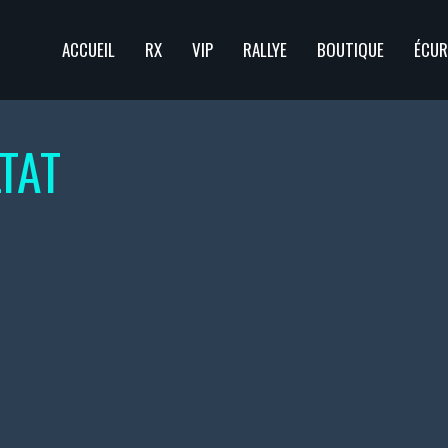
ACCUEIL
RX
VIP
RALLYE
BOUTIQUE
ÉCUR
TAT