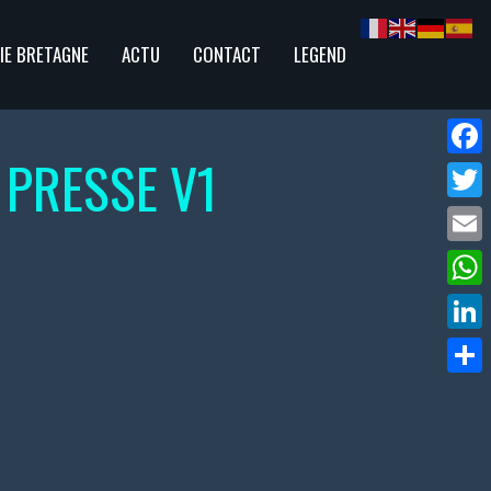
IE BRETAGNE
ACTU
CONTACT
LEGEND
 PRESSE V1
Face
Twitte
Email
What
Linke
Parta