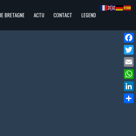
IE BRETAGNE
ACTU
CONTACT
LEGEND
Face
Twitte
Email
What
Linke
Parta